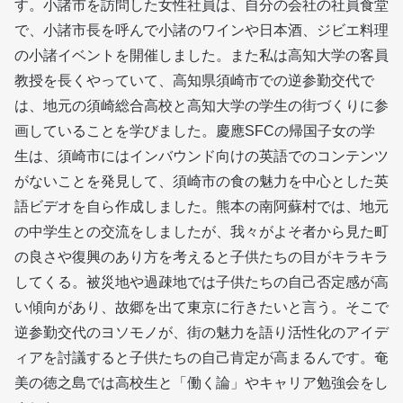
す。小諸市を訪問した女性社員は、自分の会社の社員食堂
で、小諸市長を呼んで小諸のワインや日本酒、ジビエ料理
の小諸イベントを開催しました。また私は高知大学の客員
教授を長くやっていて、高知県須崎市での逆参勤交代で
は、地元の須崎総合高校と高知大学の学生の街づくりに参
画していることを学びました。慶應SFCの帰国子女の学
生は、須崎市にはインバウンド向けの英語でのコンテンツ
がないことを発見して、須崎市の食の魅力を中心とした英
語ビデオを自ら作成しました。熊本の南阿蘇村では、地元
の中学生との交流をしましたが、我々がよそ者から見た町
の良さや復興のあり方を考えると子供たちの目がキラキラ
してくる。被災地や過疎地では子供たちの自己否定感が高
い傾向があり、故郷を出て東京に行きたいと言う。そこで
逆参勤交代のヨソモノが、街の魅力を語り活性化のアイデ
ィアを討議すると子供たちの自己肯定が高まるんです。奄
美の徳之島では高校生と「働く論」やキャリア勉強会をし