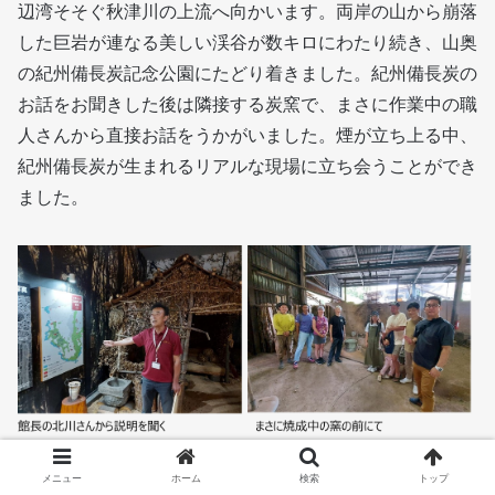
辺湾そそぐ秋津川の上流へ向かいます。両岸の山から崩落
した巨岩が連なる美しい渓谷が数キロにわたり続き、山奥
の紀州備長炭記念公園にたどり着きました。紀州備長炭の
お話をお聞きした後は隣接する炭窯で、まさに作業中の職
人さんから直接お話をうかがいました。煙が立ち上る中、
紀州備長炭が生まれるリアルな現場に立ち会うことができ
ました。
メニュー
ホーム
検索
トップ