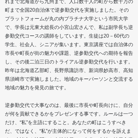
れまで北海道から九州まで、人口数千人の町から数十万の
町まで全国20自治体で逆参勤交代を実施しました。その
プラットフォームが丸の内プラチナ大学という市民大学
で、学長は元東大総長の小宮山宏さんで、私は副学長ち逆
参勤交代コースの講師をしています。生徒は20－60代の
学生、社会人、シニアが集います。東京講座では自治体の
市長や町長が街の魅力や課題、逆参勤交代への期待を報告
し、その後二泊三日のトライアル逆参勤交代を行います。
昨年は北海道乙部町、長野県諏訪市、新潟県妙高市、高知
県須崎市で実施しました。地域のキーパーソンと交流する
地域の魅力を発見の旅です。
逆参勤交代で大事なのは、最後に市長や町長向けに、自分
が何を貢献できるかをプレゼンする事です。ルールは一つ
だけ、“私”を主語にすること。あなたの町はこうすべき
だ、ではなく、“私”が主体的になって何をするかを訴えま