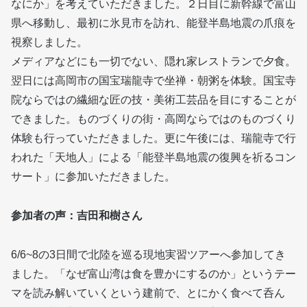
なにか」を考えていただきました。２日目に新幹線で富山
県へ移動し、最初に氷見市を訪れ、能登半島地震の爪痕を
視察しました。
メディアなどにも一切でない、隠れ家レストランで夕食。
翌日には高岡市の国宝瑞龍寺で坐禅・朝粥を体験。国宝寺
院ならではの繊細な匠の技・美術工芸品を目にすることが
できました。ものづくりの街・高岡ならではのものづくり
体験も行っていただきました。更に午後には、瑞龍寺で行
われた「天地人」による「能登半島地震の復興を祈るコン
サート」に参加いただきました。
参加者の声：吉田和樹さん
6/6~8の3日間で北陸を巡る現地実習ツアーへ参加してき
ました。「なぜ富山湾は食を豊かにするのか」というテー
マを読み解いていくという建前で、とにかく食べて呑ん