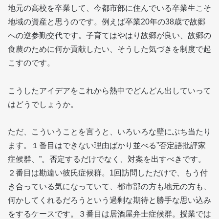
地元の高校を卒業して、今都市部に住んでいる卒業生こそ
地域の資産と思うのです。例えば卒業20年の38歳で故郷
への逆参勤交代です。子育てはやはり故郷が良い、故郷の
食農のために何か貢献したい、そうした気づきを制度で起
こすのです。
こうしたアイデアをこれから熱中でどんどん出していって
はどうでしょうか。
ただ、こういうことを言うと、いろいろな壁にぶち当たり
ます。１番目はできない理由ばかり並べる”否定語批評家
症候群、”。否定するだけでなく、対案を出すべきです。
２番目は勘違い彼氏症候群。1回訪問しただけで、もう付
き合っている気になっていて、都市部の方も地元の方も、
何かしてくれるだろうという過剰な期待と勝手な思い込み
をするケースです。３番目は居酒屋弁士症候群。授業では