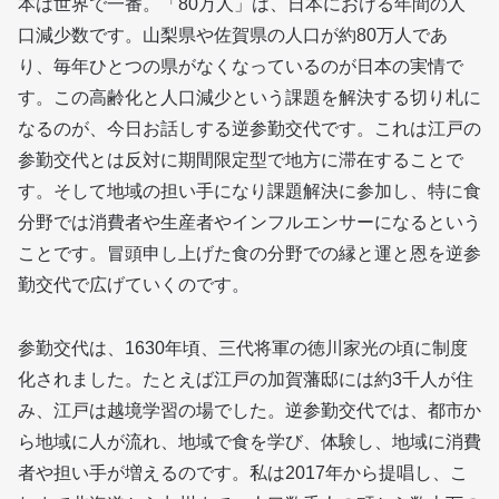
本は世界で一番。「80万人」は、日本における年間の人
口減少数です。山梨県や佐賀県の人口が約80万人であ
り、毎年ひとつの県がなくなっているのが日本の実情で
す。この高齢化と人口減少という課題を解決する切り札に
なるのが、今日お話しする逆参勤交代です。これは江戸の
参勤交代とは反対に期間限定型で地方に滞在することで
す。そして地域の担い手になり課題解決に参加し、特に食
分野では消費者や生産者やインフルエンサーになるという
ことです。冒頭申し上げた食の分野での縁と運と恩を逆参
勤交代で広げていくのです。
参勤交代は、1630年頃、三代将軍の徳川家光の頃に制度
化されました。たとえば江戸の加賀藩邸には約3千人が住
み、江戸は越境学習の場でした。逆参勤交代では、都市か
ら地域に人が流れ、地域で食を学び、体験し、地域に消費
者や担い手が増えるのです。私は2017年から提唱し、こ