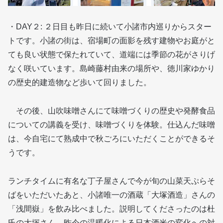
・DAY２: ２日目も昨日に続いて小諸市内巡りからスター
トです。小諸の街は、宿場町の面影を残す建物やお庭がと
ても良い状態で保たれていて、道端には季節の花がさりげ
なく咲いています。島崎藤村由来の場所や、徳川家ゆかり
の歴史的建造物など歩いて回りました。
その後、山吹味噌さんにて味噌づくりの歴史や発酵食品
についての講義を受け、味噌づくりを体験。仕込んだ味噌
は、今自宅にて熟成中で秋ごろにいただくことができるそ
うです。
ランチタイムに有名な丁子屋さんで今が旬の山菜天ぷらそ
ばをいただいたあと、小諸唯一の酒蔵「大塚酒造」さんの
「浅間嶽」を飲み比べました。説明してくださったのは杜
氏の大塚さん。昨今の温暖化による日本酒米の変化への対