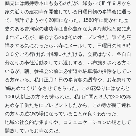
鶴見には總持寺本山もあるのだが、縁あって昨年９月から
家の近くの建功寺が開催している日曜日朝の参禅会に通っ
て、累計でようやく20回になった。1560年に開かれた歴
史のある曹洞宗の建功寺は自然豊かな大きな敷地と庭に恵
まれているが、感心するのはそのオープン性だ。誰でも座
禅をする気になったらお寺にメールして、日曜日の朝６時
３０分ごろ行けばご指導いただける。会費はなく、各自自
分なりの奉仕活動をしてお返しする。お布施をされる方も
いるが、朝、参禅会の前に必ず道や駐車場の掃除をしてい
る方がいる。私は正月１日の参賀客の誘導や、お花祭りで
‘綿あめつくり’ をさせてもらった。この花祭りにはなんと
1000人以上の方々が来られた。私は仲間と３人で300の綿
あめを子供たちにプレゼントしたから、この寺が親子連れ
の方々の遊びの場になっていることが良くわかった。
地域の社会的な集まりや、コミュニケーションの場として
開放しているお寺なのだ。