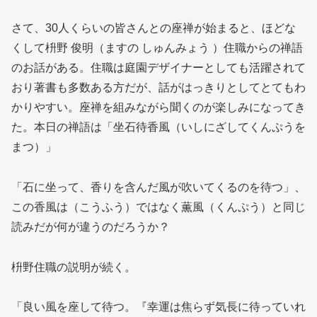
さて、30人くらいの皆さんとの座禅が始まると、ほどな
くして枡野 俊明（ますの しゅんみょう ）住職からの禅語
のお話がある。住職は庭園デザイナーとしても活躍されて
おり著書も多数ある方だが、話がはっきりとしてとてもわ
かりやすい。座禅を組みながら聞くのが楽しみになってき
た。本日の禅語は「坐石待香風（いしにざしてくんぷうを
まつ）」
「石に坐って、香りを含んだ風が吹いてくるのを待つ」、
この香風は（こうふう）ではなく薫風（くんぷう）と同じ
読みだが何が違うのだろうか？
枡野住職の説明が続く。
「良い風を座して待つ。『幸運は焦らず気長に待っていれ