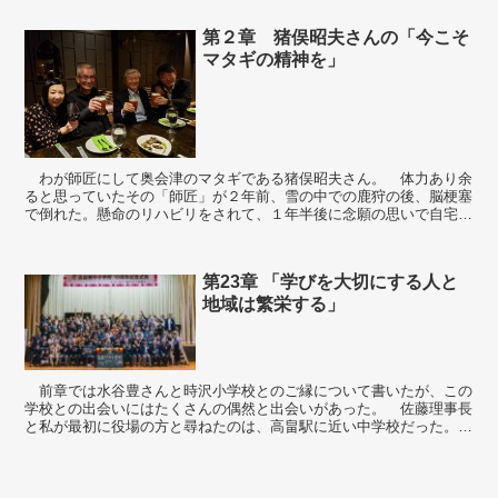
第２章 猪俣昭夫さんの「今こそ
マタギの精神を」
わが師匠にして奥会津のマタギである猪俣昭夫さん。 体力あり余
ると思っていたその「師匠」が２年前、雪の中での鹿狩の後、脳梗塞
で倒れた。懸命のリハビリをされて、１年半後に念願の思いで自宅に
帰られた。 やはり自宅でのご家族の愛情あるサ...
第23章 「学びを大切にする人と
地域は繁栄する」
前章では水谷豊さんと時沢小学校とのご縁について書いたが、この
学校との出会いにはたくさんの偶然と出会いがあった。 佐藤理事長
と私が最初に役場の方と尋ねたのは、高畠駅に近い中学校だった。中
学校の統廃合の計画作成の過程だったそうなのだが、まだ...