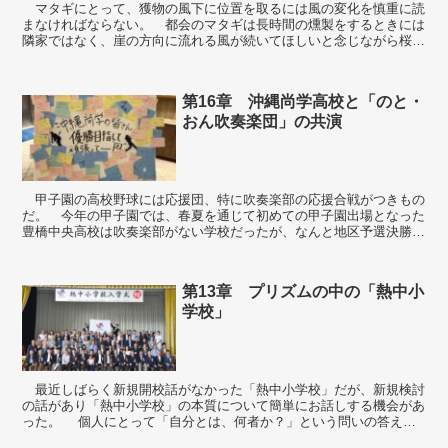
マタギにとって、獲物の風下に位置を取るには風の変化を慎重に読
まなければならない。 都会のマタギは長時間の燻製をするときには
隣家ではなく、崖の方向に流れる風が続いてほしいと念じながら桜の
枝に火をつける。 そして風を見るためには、煙や、雨や...
第16章 沖縄尚学高校と「のと・
おん吹奏楽団」の共演
甲子園の高校野球には応援団、特に吹奏楽部の応援合戦がつきもの
だ。 今年の甲子園では、春夏を通じて初めての甲子園出場となった
豊橋中央高校は吹奏楽部がない学校だったが、なんと地区予選決勝で
破った東邦高校の「マーチングバンド」に協力をお願いし...
第13章 プリズムの中の「熱中小
学校」
最近しばらく新規開校話がなかった「熱中小学校」だが、新規検討
の話があり「熱中小学校」の本質について簡単にお話しする機会があ
った。 個人にとって「自分とは、何者か？」という問いの答えは
永遠に続く。 まず、己を知るには、自分...