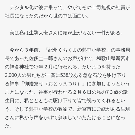
デジタル化の波に乗って、やがてその上司無視の社員が
社長になったのだから世の中は面白い。
実は私は生駒大壱さんに頭が上がらない一件がある。
今から３年前、「紀州くちくまの熱中小学校」の事務局
長であった佐多圭一郎さんのお声がけで、和歌山県新宮市
の神倉神社で毎年２月に行われる、たいまつを持った
2,000人の男たちが一斉に538段ある急な石段を駆け下り
る神事「御燈祭り（おとうまつり）」に参加しようという
ことになった。神事が行われる２月６日の私の7３歳の誕
生日に、私ととともに駆け下りて皆で祝ってくれるとい
う。そして熱中小学校の教諭で、新宮市にご縁がある生駒
さんに私から声をかけて参加していただけることになっ
た。