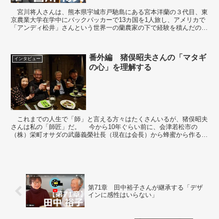
宮川将人さんは、熊本県宇城市戸馳島にある宮本洋蘭の３代目、東
京農業大学在学中にバックパッカーで13カ国を1人旅し、アメリカで
「アンディ松井」さんという世界一の蘭農家の下で経験を積んだの
ち、家業の花農家を継いだ。自分は栽培、奥様がインター...
番外編 猪俣昭夫さんの「マタギ
インタビュー
の心」を理解する
これまでの人生で「師」と言える方々はたくさんいるが、猪俣昭夫
さんは私の「師匠」だ。 今から10年ぐらい前に、会津若松市の
（株）栄町オサダの武藤義榮社長（現在は会長）から蜂蜜から作るミ
ードというお酒に挑戦...
第71章 田中裕子さんが継承する「デザ
インに感性はいらない」