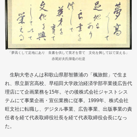
「夢高くして足地にあり 良書を供して英才を育て 文化を興して以て栄える」
赤尾好夫氏揮毫の社是
生駒大壱さんは和歌山県那智勝浦の「楓旅館」で生ま
れ、県立新宮高校、早稲田大学政治経済学部卒業後広告代
理店にて企画業務を15年。その後株式会社ジャストシス
テムにて事業企画・宣伝業務に従事。1999年、株式会社
旺文社に転職し、デジタル事業、広告事業、出版事業の責
任者を経て代表取締役社長を経て代表取締役会長になっ
た。