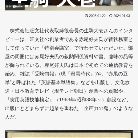
2025.01.22
2024.01.03
株式会社旺文社代表取締役会長の生駒大壱さんのインタ
ビューは、旺文社の創業者である赤尾好夫氏が昔執務室と
して使っていた「特別会議室」で行わせていただいた。部
屋の周囲には赤尾好夫氏の叙勲関係資料や書、趣味の品等
が飾られている。赤尾好夫氏は日本で初めての通信教育を
始め、雑誌『受験旬報』(現『螢雪時代』)や、“赤尾の豆
単”と呼ばれた『英語基本単語集』などを出版し、文化放
送・日本教育テレビ（現テレビ朝日）創業への貢献や、
『実用英語技能検定』（1963年/昭和38年～）創設など、
出版にとどまらずに起業を重ねた「企画力の鬼」のような
人だ。