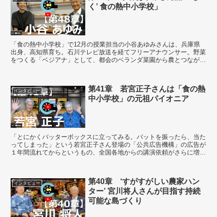
く’ 食の熱中小学校」
「食の熱中小学校」で12月の授業担当の小谷あゆみさんは、兵庫県
出身、高知県育ち。石川テレビ放送を経てフリーアナウンサー。野菜
をつくる「ベジアナ」として、都会のベランダ菜園から農とつながる
暮らしや産地に思いを馳せ「農」をリスペクト...
第41章 若宮正子さんは「食の熱
インタビュー
中小学校」の元祖パイオニア
「とにかくバッターボックスに立ってみる。バットを振ったら、当た
ってしまった」という若宮正子さん登場の「公共広告機構」の広告が
１年間流れてからというもの、全国各地からの講演依頼がさらに増加
してその日程管理、交通手段の確保など１人でさばいて...
第40章 ‘すがすがしい農家ハン
インタビュー
ター’ 宮川将人さんが目指す持続
可能な島づくり