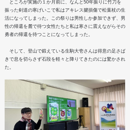
ところが実施の１か月前に、なんと50年振りに竹刀を
振った剣道の寒げいこで私はアキレス腱損傷で松葉杖の生
活になってしまった。この祭りは男性しか参加できず、男
性の帰還を麓で待つ女性たちと私は寒さに震えながらその
勇者の帰還を待つことになってしまった。
そして、登山で鍛えている生駒大壱さんは得意の足さば
きで息を切らさず石段を軽々と降りてきたのには驚かされ
た。