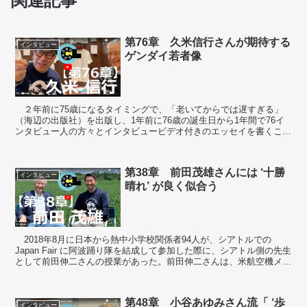
関連記事
第76章 久米信行さんが期待する
インタビュー
ゲンダイ若者像
２年前に75歳になるタイミングで、「老いてからでは遅すぎる」
（海辺の出版社）を出版し、1年前に76歳の誕生日から1年間で76イ
ンタビュー人の方々とインタビュービデオ付きのエッセイを書くこと
にした。 その最終章は、熱中小学...
第38章 前田茂雄さんには ‘十勝
インタビュー
晴れ’ が良く似合う
2018年8月に日本から熱中小学校関係者94人が、シアトルでの
Japan Fair に阿波踊り隊を結成して参加した際に、シアトル側の先生
として前田伸二さんの授業があった。前田伸二さんは、米航空機メー
カーのエンジニアを務めるかたわら、現...
第48章 小谷あゆみさん流「 ‘歩
インタビュー