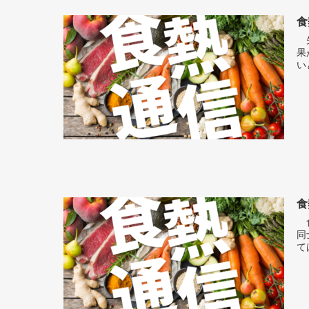
食
先
果
い
食
食
同
ては