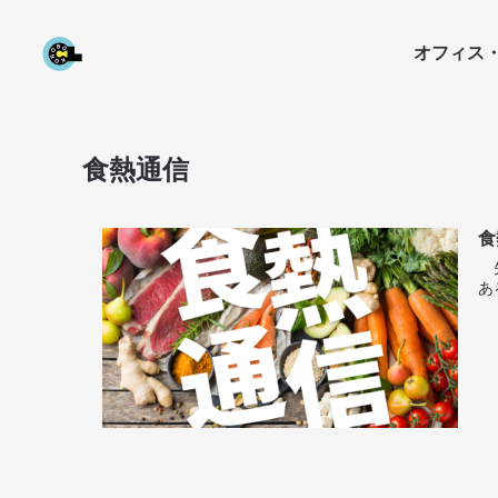
オフィス
食熱通信
食
先