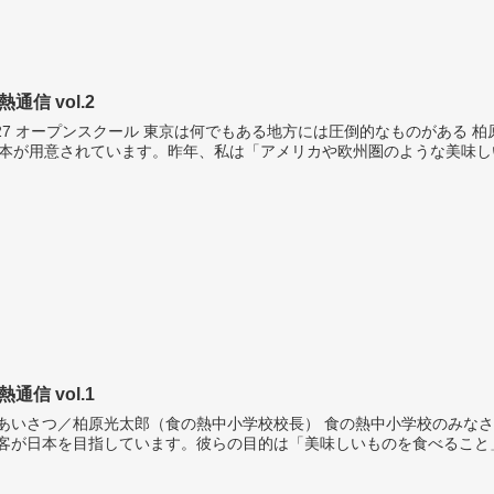
熱通信 vol.2
プンスクール 東京は何でもある地方には圧倒的なものがある 柏原光太郎校長 食の熱中小学校には座学6回、実習ツアー
1本が用意されています。昨年、私は「アメリカや欧州圏のような美味しい
熱通信 vol.1
さつ／柏原光太郎（食の熱中小学校校長） 食の熱中小学校のみなさま、こんにちは。 コロナ禍が終わり、いま世界中から観