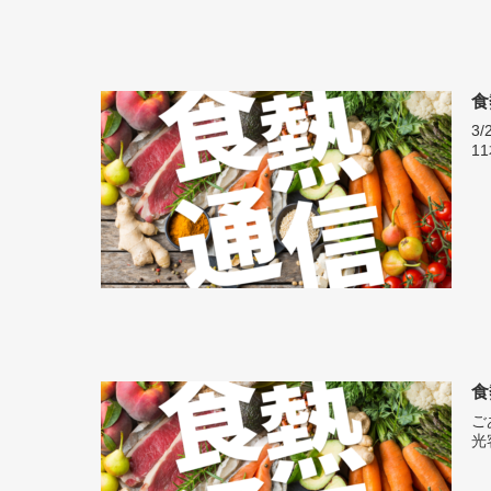
食
3/27 オー
1
食
ごあい