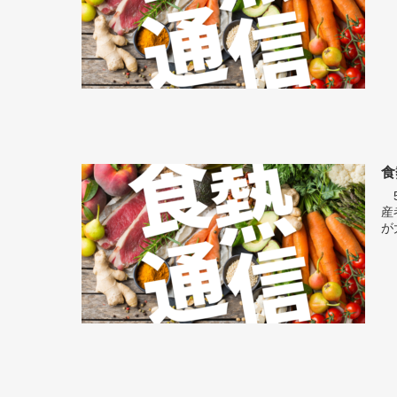
食
5
産
が大