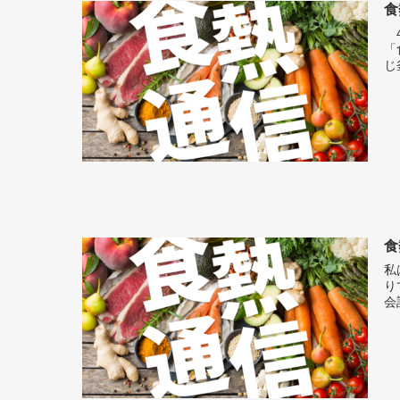
食
4
「
じ釜
食
私
り
会