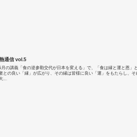
熱通信 vol.5
月の講義「食の逆参勤交代が日本を変える」で、「食は縁と運と恩」
者との良い「縁」が広がり、その縁は皆様に良い「運」をもたらし、そ
...