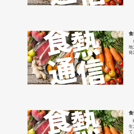
食
早
地
発
食
昨
生
て.