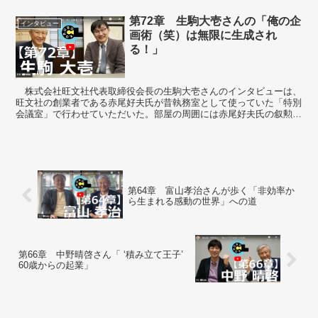
第72章 生駒大壱さんの「俺の企
インタビュー
画術（笑）は無限に生成され
る！」
株式会社旺文社代表取締役会長の生駒大壱さんのインタビューは、
旺文社の創業者である赤尾好夫氏が昔執務室として使っていた「特別
会議室」で行わせていただいた。部屋の周囲には赤尾好夫氏の叙勲関
係資料や書、趣味の品等が飾られている。赤尾好...
第64章 富山孝治さんが歩く「非効率か
ら生まれる感動の世界」への道
第66章 中野晴啓さん「 ‘積み立て王子’
60歳からの起業」