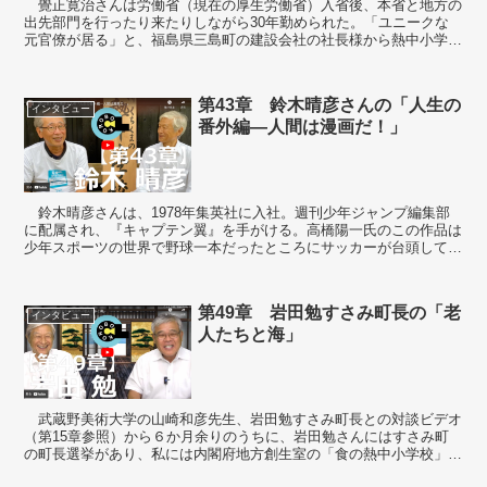
覺正寛治さんは労働省（現在の厚生労働省）入省後、本省と地方の
出先部門を行ったり来たりしながら30年勤められた。「ユニークな
元官僚が居る」と、福島県三島町の建設会社の社長様から熱中小学校
の先生にと推薦されて、７年間にわたり全国各地...
第43章 鈴木晴彦さんの「人生の
インタビュー
番外編―人間は漫画だ！」
鈴木晴彦さんは、1978年集英社に入社。週刊少年ジャンプ編集部
に配属され、『キャプテン翼』を手がける。高橋陽一氏のこの作品は
少年スポーツの世界で野球一本だったところにサッカーが台頭してい
く序章となった漫画といわれている。 熱中小...
第49章 岩田勉すさみ町長の「老
インタビュー
人たちと海」
武蔵野美術大学の山崎和彦先生、岩田勉すさみ町長との対談ビデオ
（第15章参照）から６か月余りのうちに、岩田勉さんにはすさみ町
の町長選挙があり、私には内閣府地方創生室の「食の熱中小学校」の
補助事業採択があって、お互いに新しい環境下でのインタ...