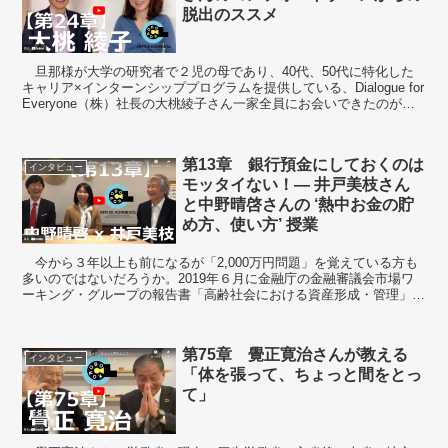
脱出のススメ
旦那様が大学の研究者で２児の母であり、40代、50代に特化した
キャリア×インターンシッププログラムを提供している、Dialogue for
Everyone（株）社長の大桃綾子さん一家全員にお会いできたのが、
一般社団法人熱中学園が和歌山...
第13章 銀行預金にしておくのは
インタビュー
モッタイない！― 井戸美枝さん
と中野晴啓さんの ‘熱中お金の貯
め方、使い方’ 授業
今から３年以上も前になるが「2,000万円問題」を覚えている方も
多いのではないだろうか。2019年６月に金融庁の金融審議会市場ワ
ーキング・グループの報告書「高齢社会における資産形成・管理」が
公表され、それを基にした某新聞の報道により、老...
第75章 覺正寛治さんが教える
インタビュー
「体を張って、ちょっと間をとっ
て」