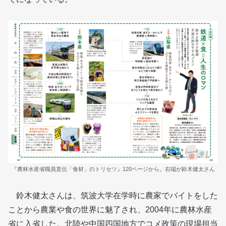
『農林水産省職員直伝「食材」のトリセツ』120ページから。右端が鈴木健太さん
鈴木健太さんは、筑波大学在学時に農家でバイトをした
ことから農業や食の世界に魅了され、2004年に農林水産
省に入省した。北陸や中国四国地方でコメ政策の現場担当