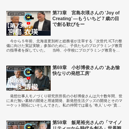
レクターだ。個人的には資生堂の、若い女性の初め...
第73章 宮島衣瑛さんの ‘Joy of
インタビュー
Creating’ ―もういちど７歳の目
で創る歓びをー
今から５年前、北海道更別村と総務省が主宰する「次世代 ICTの整
備に向けた実証実験」参加のために、子供たちのプログラミング教育
の指導者を探していた。 当時、小学校にプログラミング教育を導
入する前夜ということでなかなか実践...
第69章 小杉博俊さんの ‘ああ愉
インタビュー
快なりの発想工房’
発想仕事人モノづくり研究所所長の小杉博俊さんは六十数年間、世
に未だ無い素材の開発と用途開発、新発想生活グッズの開発とそのマ
ーケット開拓にいそしんできた。私の仲間では最も ‘奇人’ いや ‘貴人’
の一人だ（笑）。赤坂にオフィス・...
第59章 飯尾裕光さんの「マイノ
インタビュー
リティーから時代を創る」世界観