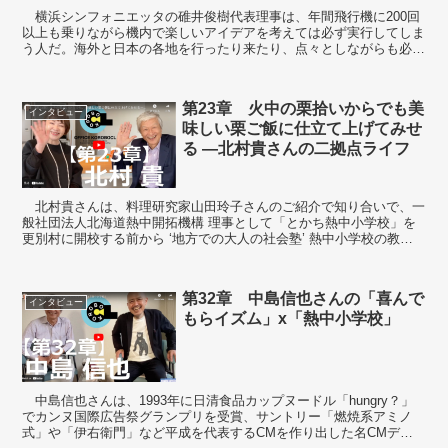
横浜シンフォニエッタの碓井俊樹代表理事は、年間飛行機に200回
以上も乗りながら機内で楽しいアイデアを考えては必ず実行してしま
う人だ。海外と日本の各地を行ったり来たり、点々としながらも必ず
思いついたこと、まさか！ということをいつも...
第23章 火中の栗拾いからでも美
インタビュー
味しい栗ご飯に仕立て上げてみせ
る ―北村貴さんの二拠点ライフ
北村貴さんは、料理研究家山田玲子さんのご紹介で知り合いで、一
般社団法人北海道熱中開拓機構 理事として「とかち熱中小学校」を
更別村に開校する前から ‘地方での大人の社会塾’ 熱中小学校の教諭
になっていただいた。 十勝浦幌町で手広く...
第32章 中島信也さんの「喜んで
インタビュー
もらイズム」x「熱中小学校」
中島信也さんは、1993年に日清食品カップヌードル「hungry？」
でカンヌ国際広告祭グランプリを受賞、サントリー「燃焼系アミノ
式」や「伊右衛門」など平成を代表するCMを作り出した名CMディ