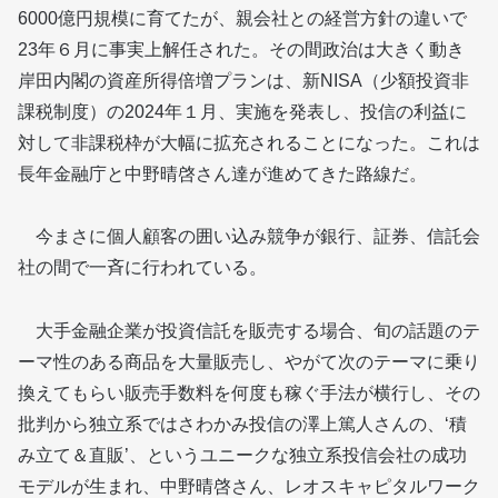
6000億円規模に育てたが、親会社との経営方針の違いで
23年６月に事実上解任された。その間政治は大きく動き
岸田内閣の資産所得倍増プランは、新NISA（少額投資非
課税制度）の2024年１月、実施を発表し、投信の利益に
対して非課税枠が大幅に拡充されることになった。これは
長年金融庁と中野晴啓さん達が進めてきた路線だ。
今まさに個人顧客の囲い込み競争が銀行、証券、信託会
社の間で一斉に行われている。
大手金融企業が投資信託を販売する場合、旬の話題のテ
ーマ性のある商品を大量販売し、やがて次のテーマに乗り
換えてもらい販売手数料を何度も稼ぐ手法が横行し、その
批判から独立系ではさわかみ投信の澤上篤人さんの、‘積
み立て＆直販’、というユニークな独立系投信会社の成功
モデルが生まれ、中野晴啓さん、レオスキャピタルワーク