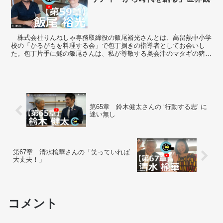
株式会社りんねしゃ専務取締役の飯尾裕光さんとは、高畠熱中小学
校の「かるがもを料理する会」で包丁捌きの指導者としてお会いし
た。包丁片手に髭の飯尾さんは、私が尊敬する奥会津のマタギの猪俣
昭夫さんとはまた違った、野生の香りに満ちていた...
第65章 鈴木健太さんの ‘行動する志’ に
迷い無し
第67章 清水楡華さんの「笑っていれば
大丈夫！」
コメント