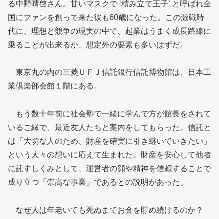
る中野晴啓さん。甘いマスクで ‘積み立て王子’ と呼ばれ全
国にファンを創って来た彼も60歳になった。この激戦時
代に、理想と競争の現実の中で、起業はうまく成長路線に
乗ることが出来るか、想定外の要素も多いはずだ。
東京丸の内の三菱ＵＦＪ信託銀行信託博物館は、日本工
業倶楽部会館１階にある。
もう数十年前に社会塾で一緒に学んで方が館長をされて
いるご縁で、最近友人たちと案内をしてもらった。信託と
は「大切な人のため、財産を確実に引き継いでいきたい」
という人々の想いに応えて生まれた。財産を安心して他者
に託すしくみとして、運営者の顔や精神を信頼することで
成り立つ「崇高な事業」であるとの説明があった。
なぜ人は年老いても死ぬまでお金を貯め続けるのか？