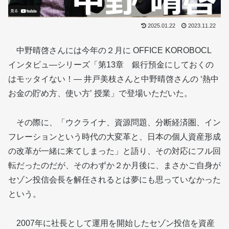
2025.01.22
2023.11.22
中野晴啓さんには今年の２月に OFFICE KOROBOCL
インタビュ―シリーズ「第13章 銀行預金にしておくの
はモッタイない！― 井戸美枝さんと中野晴啓さんの ‘熱中
お金の貯め方、使い方’ 授業」で登場いただいた。
その際に、「ウクライナ、資源問題、分断経済圏、イン
フレーションという時代の大変革と、日本の個人資産形成
の改革が一緒に来てしまった」と語り、その対応にフル回
転だったのだが、そのわずか２か月後に、まさかご自身が
セゾン投信会長を解任されるとは夢にも思っていなかった
という。
2007年に社長として運用を開始したセゾン投信を資産